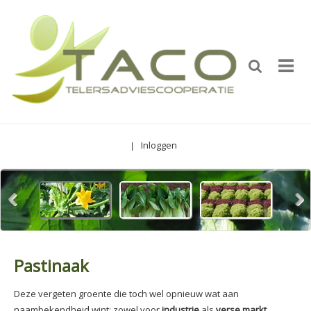
Inloggen
|
Pastinaak
Deze vergeten groente die toch wel opnieuw wat aan
naambekendheid wint; zowel voor
industrie
als
verse markt
.