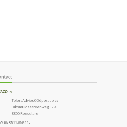
ontact
TACO
cv
TelersAdviesCOöperatie cv
Diksmuidsesteenweg 329 C
8800 Roeselare
W BE 0811.869.115