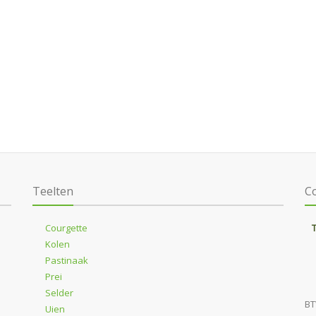
Teelten
C
Courgette
Kolen
Pastinaak
Prei
Selder
BT
Uien