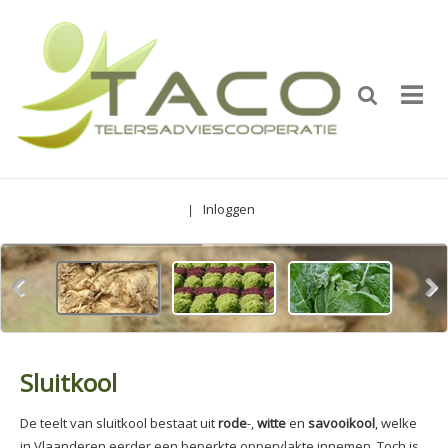
Inloggen
|
Sluitkool
De teelt van sluitkool bestaat uit
rode
-,
witte
en
savooikool
, welke
in Vlaanderen eerder een beperkte oppervlakte innemen. Toch is