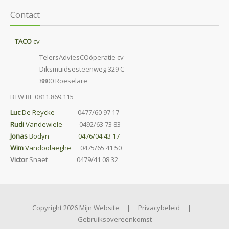
Contact
TACO
cv
TelersAdviesCOöperatie cv
Diksmuidsesteenweg 329 C
8800 Roeselare
BTW BE 0811.869.115
Luc
De Reycke
0477/60 97 17
Rudi
Vandewiele
0492/63 73 83
Jonas
Bodyn 0476/04 43 17
Wim
Vandoolaeghe
0475/65 41 50
Victor
Snaet 0479/41 08 32
Copyright 2026 Mijn Website
|
Privacybeleid
|
Gebruiksovereenkomst